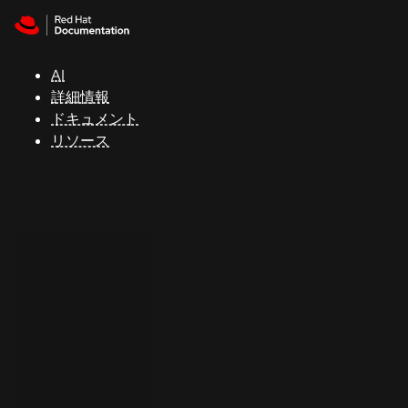
Skip to navigation
Skip to content
サ
ポ
ー
AI
ト
詳細情報
ドキュメント
リソース
コ
ン
ソ
ー
ル
開
発
者
ト
ラ