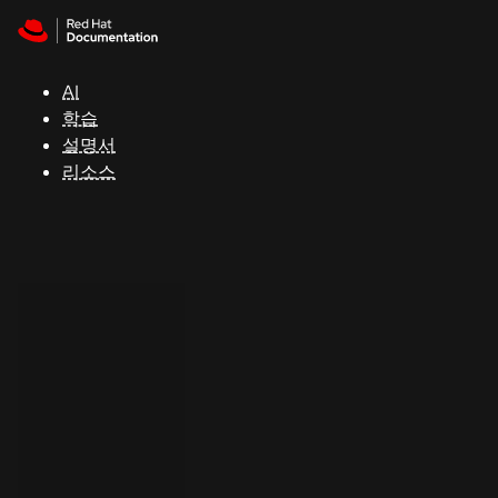
Skip to navigation
Skip to content
지
원
AI
학습
콘
설명서
솔
리소스
개
발
자
평
가
판
시
작
연