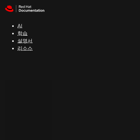
Skip to navigation
Skip to content
지
원
AI
학습
콘
설명서
솔
리소스
개
발
자
평
가
판
시
작
연