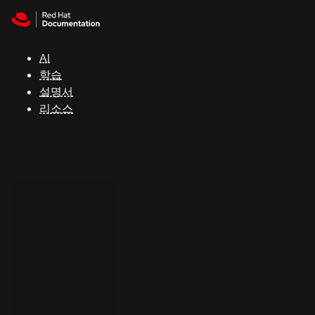
Skip to navigation
Skip to content
지
원
AI
학습
콘
설명서
솔
리소스
개
발
자
평
가
판
시
작
연