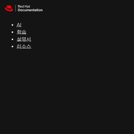
Skip to navigation
Skip to content
지
원
AI
학습
콘
설명서
솔
리소스
개
발
자
평
가
판
시
작
연