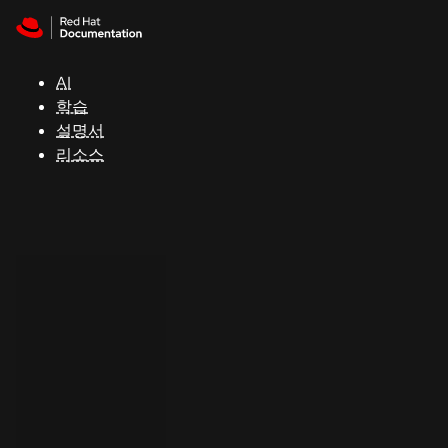
Skip to navigation
Skip to content
지
원
AI
학습
콘
설명서
솔
리소스
개
발
자
평
가
판
시
작
연