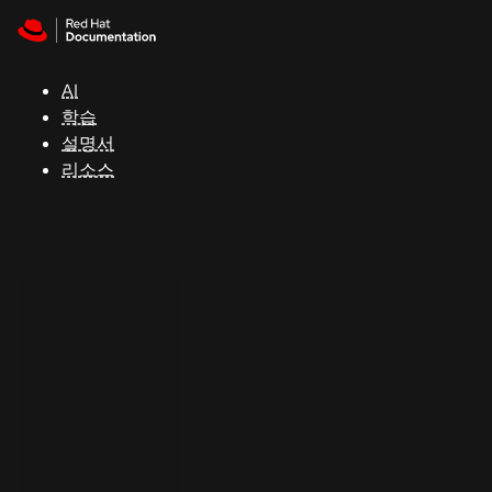
Skip to navigation
Skip to content
지
원
AI
학습
콘
설명서
솔
리소스
개
발
자
평
가
판
시
작
연