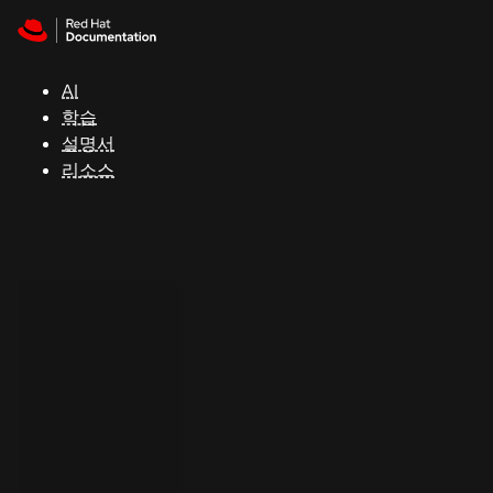
Skip to navigation
Skip to content
지
원
AI
학습
콘
설명서
솔
리소스
개
발
자
평
가
판
시
작
연