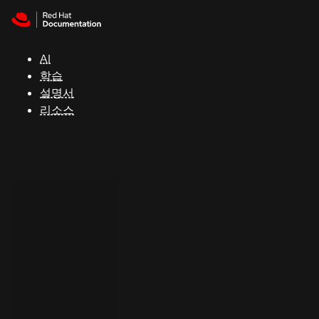
Skip to navigation
Skip to content
지
원
AI
학습
콘
설명서
솔
리소스
개
발
자
평
가
판
시
작
연