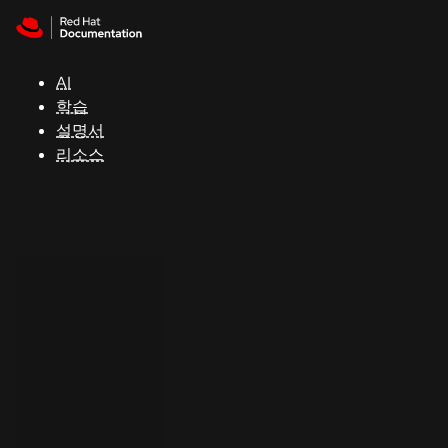
Skip to navigation
Skip to content
지
원
AI
학습
콘
설명서
솔
리소스
개
발
자
평
가
판
시
작
연