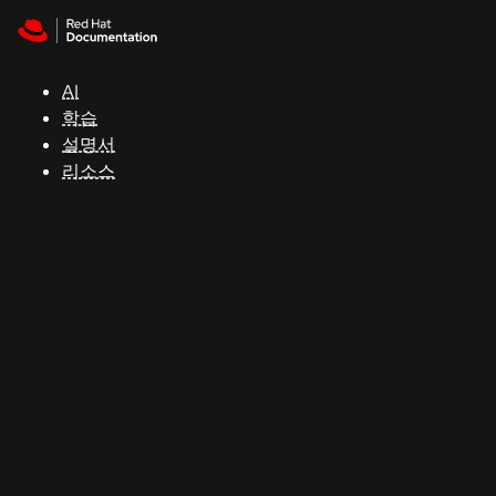
Skip to navigation
Skip to content
지
원
AI
학습
콘
설명서
솔
리소스
개
발
자
평
가
판
시
작
연