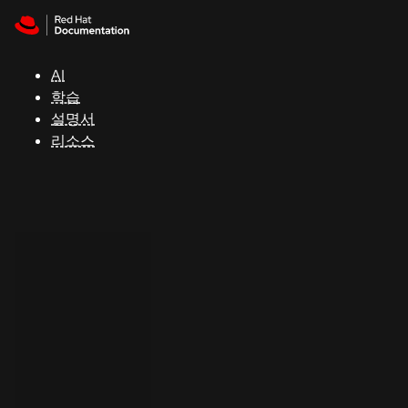
Skip to navigation
Skip to content
지
원
AI
학습
콘
설명서
솔
리소스
개
발
자
평
가
판
시
작
연