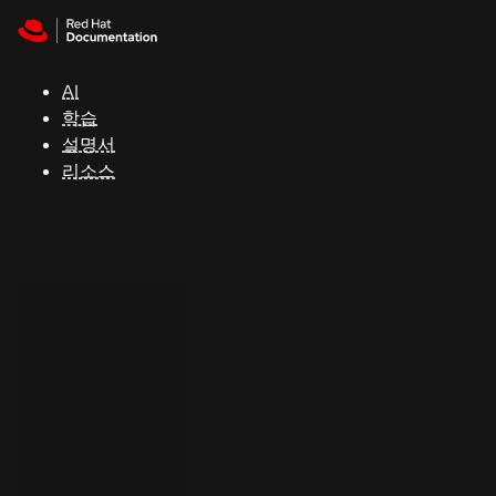
Skip to navigation
Skip to content
지
원
AI
학습
콘
설명서
솔
리소스
개
발
자
평
가
판
시
작
연