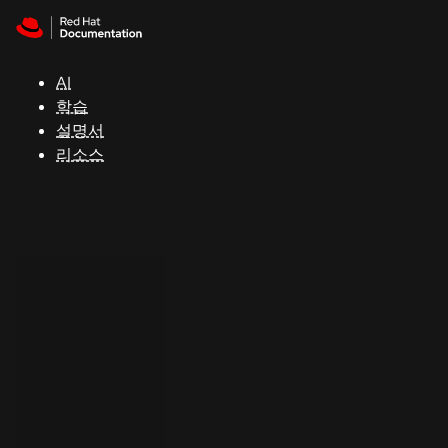
Skip to navigation
Skip to content
지
원
AI
학습
콘
설명서
솔
리소스
개
발
자
평
가
판
시
작
연