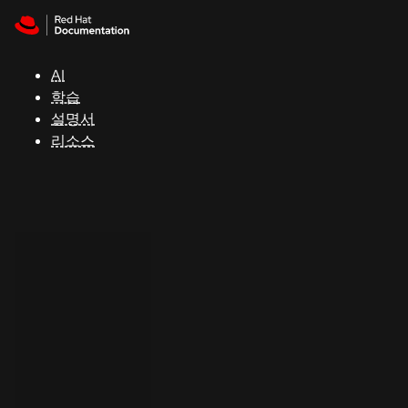
Skip to navigation
Skip to content
지
원
AI
학습
콘
설명서
솔
리소스
개
발
자
평
가
판
시
작
연