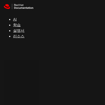
Skip to navigation
Skip to content
지
원
AI
학습
콘
설명서
솔
리소스
개
발
자
평
가
판
시
작
연