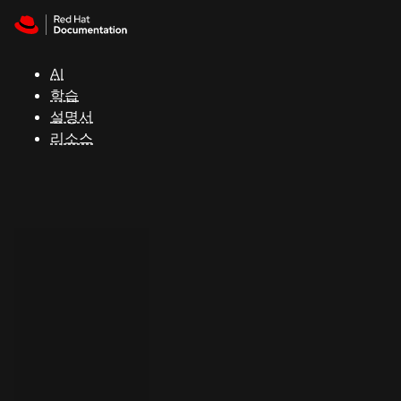
Skip to navigation
Skip to content
지
원
AI
학습
콘
설명서
솔
리소스
개
발
자
평
가
판
시
작
연