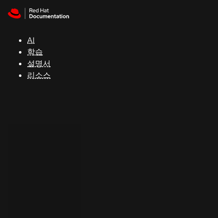
Skip to navigation
Skip to content
지
원
AI
학습
콘
설명서
솔
리소스
개
발
자
평
가
판
시
작
연