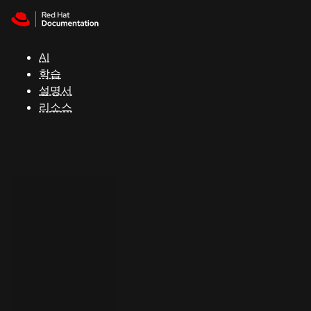
Skip to navigation
Skip to content
지
원
AI
학습
콘
설명서
솔
리소스
개
발
자
평
가
판
시
작
연