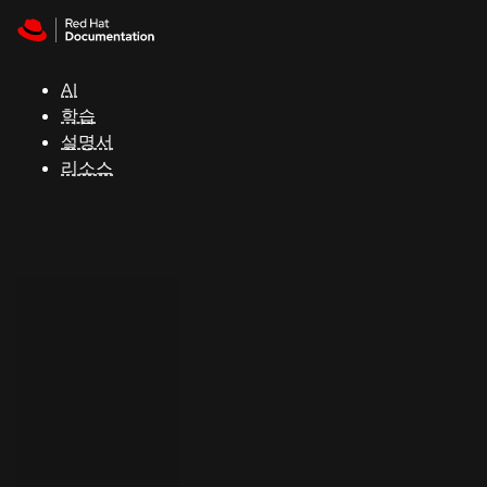
Skip to navigation
Skip to content
지
원
AI
학습
콘
설명서
솔
리소스
개
발
자
평
가
판
시
작
연