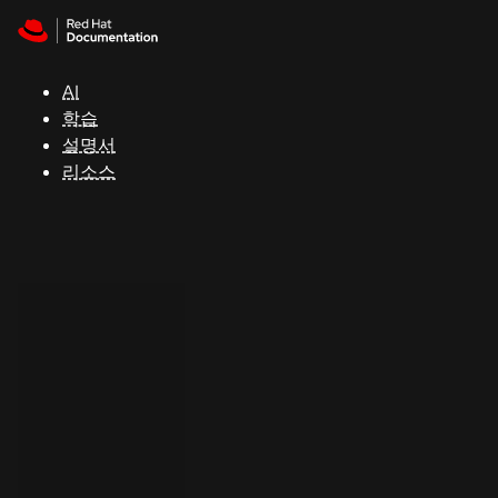
Skip to navigation
Skip to content
지
원
AI
학습
콘
설명서
솔
리소스
개
발
자
평
가
판
시
작
연