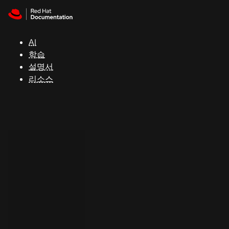
Skip to navigation
Skip to content
지
원
AI
학습
콘
설명서
솔
리소스
개
발
자
평
가
판
시
작
연