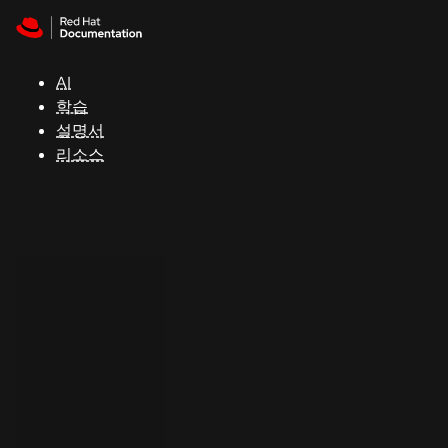
Skip to navigation
Skip to content
지
원
AI
학습
콘
설명서
솔
리소스
개
발
자
평
가
판
시
작
연