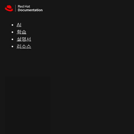
Skip to navigation
Skip to content
지
원
AI
학습
콘
설명서
솔
리소스
개
발
자
평
가
판
시
작
연