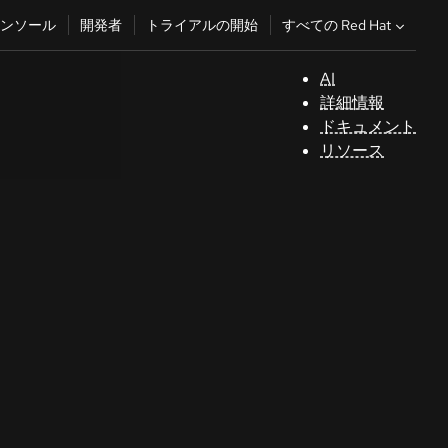
すべての Red Hat
ンソール
開発者
トライアルの開始
AI
サ
詳細情報
ポ
ドキュメント
ー
リソース
ト
コ
ン
ソ
ー
ル
開
発
者