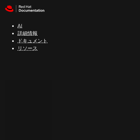
Skip to navigation
Skip to content
サ
ポ
ー
AI
ト
詳細情報
ドキュメント
リソース
コ
ン
ソ
ー
ル
開
発
者
ト
ラ