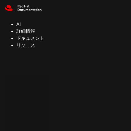
Skip to navigation
Skip to content
サ
ポ
ー
AI
ト
詳細情報
ドキュメント
リソース
コ
ン
ソ
ー
ル
開
発
者
ト
ラ