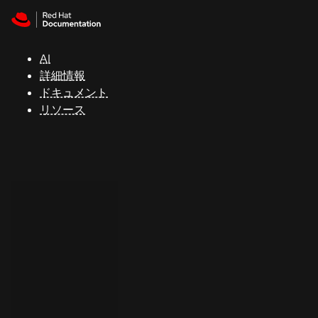
Skip to navigation
Skip to content
サ
ポ
ー
AI
ト
詳細情報
ドキュメント
リソース
コ
ン
ソ
ー
ル
開
発
者
ト
ラ