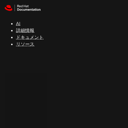
Skip to navigation
Skip to content
サ
ポ
ー
AI
ト
詳細情報
ドキュメント
リソース
コ
ン
ソ
ー
ル
開
発
者
ト
ラ