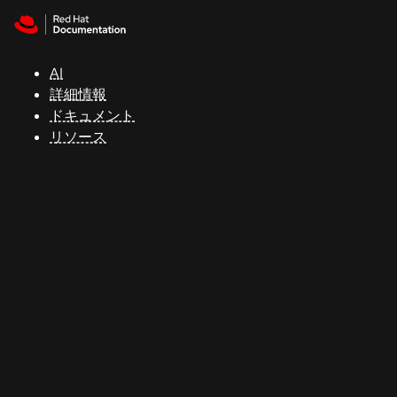
Skip to navigation
Skip to content
サ
ポ
ー
AI
ト
詳細情報
ドキュメント
リソース
コ
ン
ソ
ー
ル
開
発
者
ト
ラ