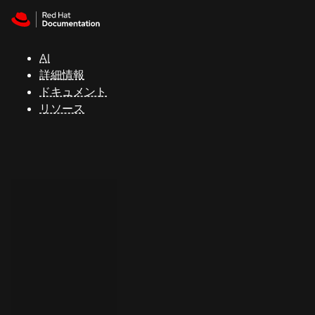
Skip to navigation
Skip to content
サ
ポ
ー
AI
ト
詳細情報
ドキュメント
リソース
コ
ン
ソ
ー
ル
開
発
者
ト
ラ