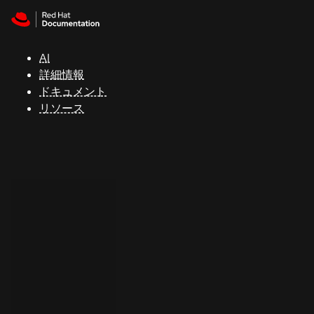
Skip to navigation
Skip to content
サ
ポ
ー
AI
ト
詳細情報
ドキュメント
リソース
コ
ン
ソ
ー
ル
開
発
者
ト
ラ