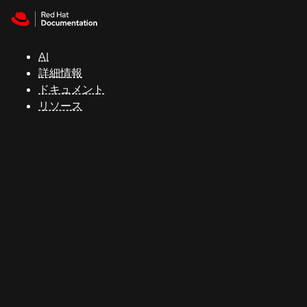
Skip to navigation
Skip to content
サ
ポ
ー
AI
ト
詳細情報
ドキュメント
リソース
コ
ン
ソ
ー
ル
開
発
者
ト
ラ