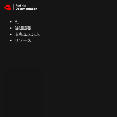
Skip to navigation
Skip to content
サ
ポ
ー
AI
ト
詳細情報
ドキュメント
リソース
コ
ン
ソ
ー
ル
開
発
者
ト
ラ