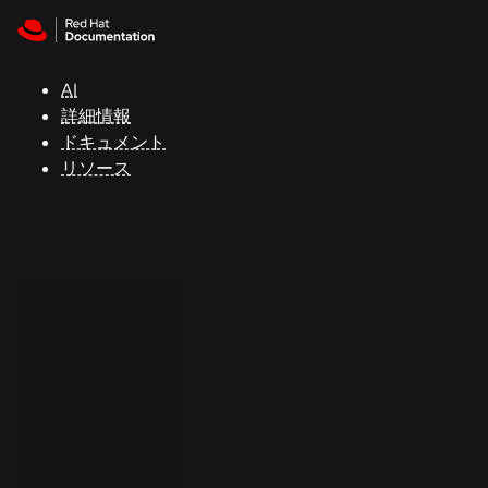
Skip to navigation
Skip to content
サ
ポ
ー
AI
ト
詳細情報
ドキュメント
リソース
コ
ン
ソ
ー
ル
開
発
者
ト
ラ