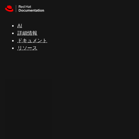
Skip to navigation
Skip to content
サ
ポ
ー
AI
ト
詳細情報
ドキュメント
リソース
コ
ン
ソ
ー
ル
開
発
者
ト
ラ