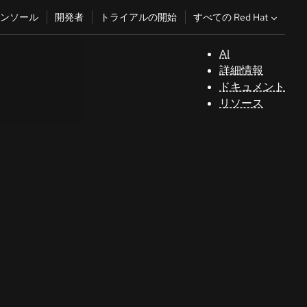
すべての Red Hat
ンソール
開発者
トライアルの開始
AI
サ
詳細情報
ポ
ドキュメント
ー
リソース
ト
コ
ン
ソ
ー
ル
開
発
者