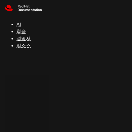
Skip to navigation
Skip to content
지
원
AI
학습
콘
설명서
솔
리소스
개
발
자
평
가
판
시
작
연