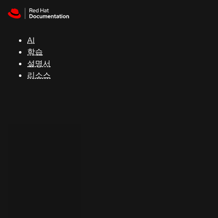
Skip to navigation
Skip to content
지
원
AI
학습
콘
설명서
솔
리소스
개
발
자
평
가
판
시
작
연