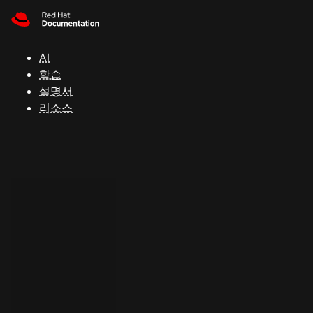
Skip to navigation
Skip to content
지
원
AI
학습
콘
설명서
솔
리소스
개
발
자
평
가
판
시
작
연