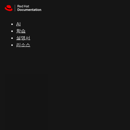
Skip to navigation
Skip to content
지
원
AI
학습
콘
설명서
솔
리소스
개
발
자
평
가
판
시
작
연