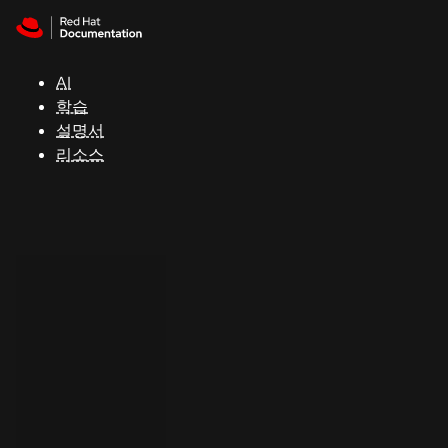
Skip to navigation
Skip to content
지
원
AI
학습
콘
설명서
솔
리소스
개
발
자
평
가
판
시
작
연