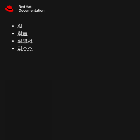
Skip to navigation
Skip to content
지
원
AI
학습
콘
설명서
솔
리소스
개
발
자
평
가
판
시
작
연