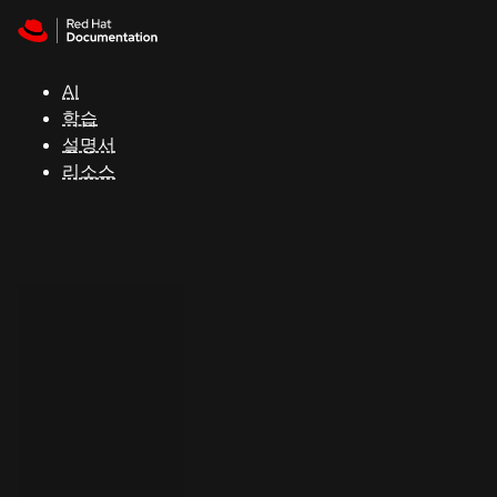
Skip to navigation
Skip to content
지
원
AI
학습
콘
설명서
솔
리소스
개
발
자
평
가
판
시
작
연