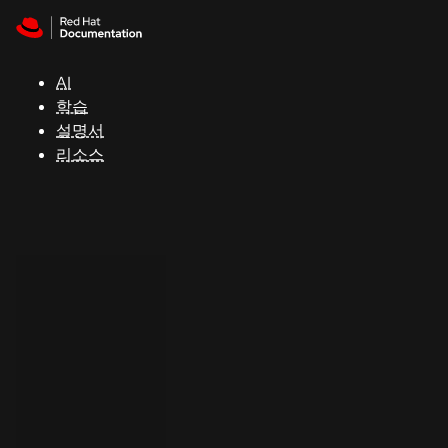
Skip to navigation
Skip to content
지
원
AI
학습
콘
설명서
솔
리소스
개
발
자
평
가
판
시
작
연