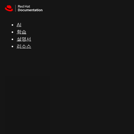
Skip to navigation
Skip to content
지
원
AI
학습
콘
설명서
솔
리소스
개
발
자
평
가
판
시
작
연