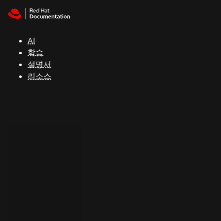
Skip to navigation
Skip to content
지
원
AI
학습
콘
설명서
솔
리소스
개
발
자
평
가
판
시
작
연