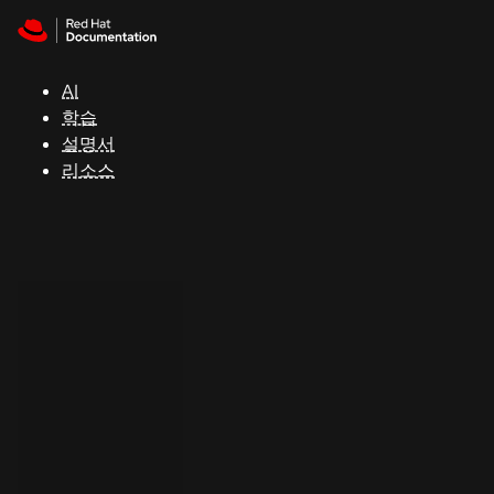
Skip to navigation
Skip to content
지
원
AI
학습
콘
설명서
솔
리소스
개
발
자
평
가
판
시
작
연