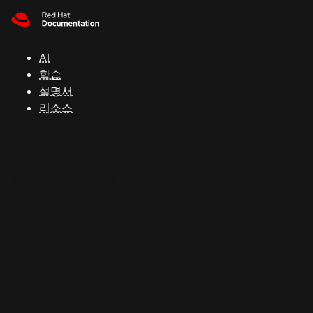
Skip to navigation
Skip to content
지
원
AI
학습
콘
설명서
솔
리소스
개
발
자
평
가
판
시
작
연