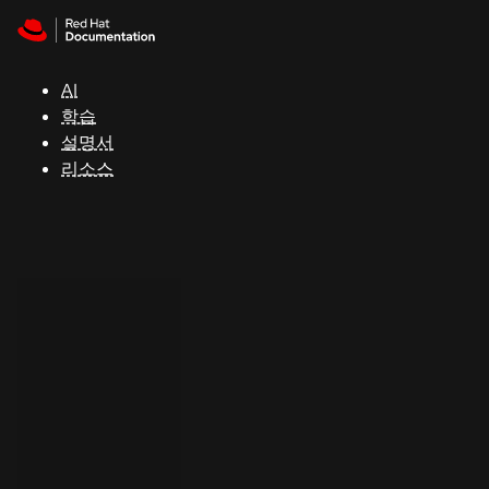
Skip to navigation
Skip to content
지
원
AI
학습
콘
설명서
솔
리소스
개
발
자
평
가
판
시
작
연